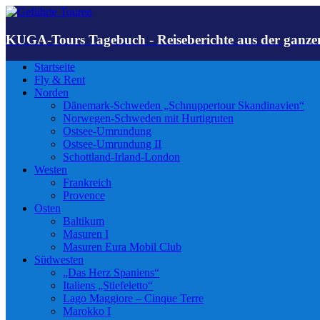
KUGA-Tours Tagebuch - Reiseberichte aus der ganze
Startseite
Fly & Rent
Norden
Dänemark-Schweden „Schnuppertour Skandinavien“
Norwegen-Schweden mit Hurtigruten
Ostsee-Umrundung
Ostsee-Umrundung II
Schottland-Irland-London
Westen
Frankreich
Provence
Osten
Baltikum
Masuren I
Masuren Eura Mobil Club
Südwesten
„Das Herz Spaniens“
Italiens „Stiefeletto“
Lago Maggiore – Cinque Terre
Marokko I