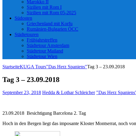
Marokko II
Sizilien mit Rom I
Sizilien mit Rom 05-2025
Südosten
Griechenland mit Korfu
Rumänien-Bulgarien ÖCC
Städtetouren
Frühjahrstreffen
Städtetour Amsterdam
Städtetour Mailand
Städtetour Wien
Startseite
KUGA Tours
"Das Herz Spaniens"
Tag 3 – 23.09.2018
Tag 3 – 23.09.2018
September 23, 2018
Hedda & Lothar Schleicher
"Das Herz Spaniens
23.09.2018 Besichtigung Barcelona 2. Tag
Hoch in den Bergen liegt das imposante Kloster Montserrat, noch v