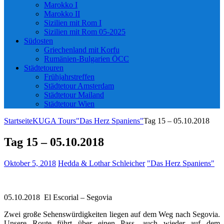
Marokko I
Marokko II
Sizilien mit Rom I
Sizilien mit Rom 05-2025
Südosten
Griechenland mit Korfu
Rumänien-Bulgarien ÖCC
Städtetouren
Frühjahrstreffen
Städtetour Amsterdam
Städtetour Mailand
Städtetour Wien
Startseite
KUGA Tours
"Das Herz Spaniens"
Tag 15 – 05.10.2018
Tag 15 – 05.10.2018
Oktober 5, 2018
Hedda & Lothar Schleicher
"Das Herz Spaniens"
05.10.2018 El Escorial – Segovia
Zwei große Sehenswürdigkeiten liegen auf dem Weg nach Segovia.
Unsere Route führt über einen Pass, auch wieder auf dem