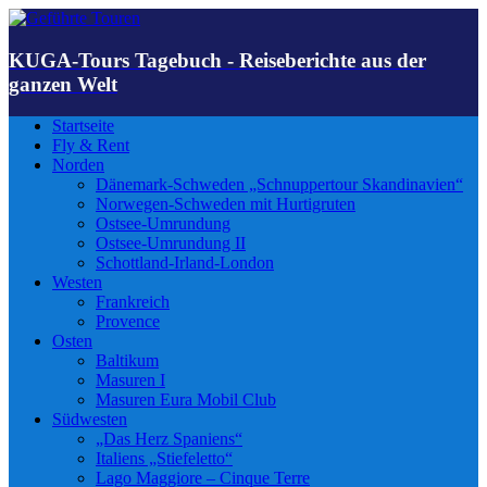
KUGA-Tours Tagebuch - Reiseberichte aus der
ganzen Welt
Startseite
Fly & Rent
Norden
Dänemark-Schweden „Schnuppertour Skandinavien“
Norwegen-Schweden mit Hurtigruten
Ostsee-Umrundung
Ostsee-Umrundung II
Schottland-Irland-London
Westen
Frankreich
Provence
Osten
Baltikum
Masuren I
Masuren Eura Mobil Club
Südwesten
„Das Herz Spaniens“
Italiens „Stiefeletto“
Lago Maggiore – Cinque Terre