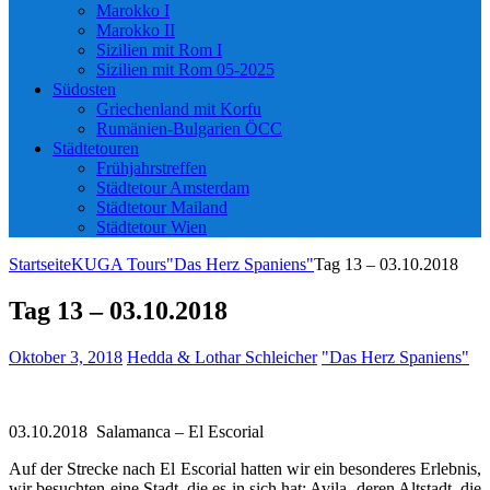
Marokko I
Marokko II
Sizilien mit Rom I
Sizilien mit Rom 05-2025
Südosten
Griechenland mit Korfu
Rumänien-Bulgarien ÖCC
Städtetouren
Frühjahrstreffen
Städtetour Amsterdam
Städtetour Mailand
Städtetour Wien
Startseite
KUGA Tours
"Das Herz Spaniens"
Tag 13 – 03.10.2018
Tag 13 – 03.10.2018
Oktober 3, 2018
Hedda & Lothar Schleicher
"Das Herz Spaniens"
03.10.2018 Salamanca – El Escorial
Auf der Strecke nach El Escorial hatten wir ein besonderes Erlebnis,
wir besuchten eine Stadt, die es in sich hat: Avila, deren Altstadt, die