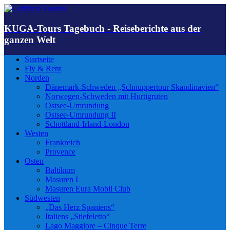
KUGA-Tours Tagebuch - Reiseberichte aus der
ganzen Welt
Startseite
Fly & Rent
Norden
Dänemark-Schweden „Schnuppertour Skandinavien“
Norwegen-Schweden mit Hurtigruten
Ostsee-Umrundung
Ostsee-Umrundung II
Schottland-Irland-London
Westen
Frankreich
Provence
Osten
Baltikum
Masuren I
Masuren Eura Mobil Club
Südwesten
„Das Herz Spaniens“
Italiens „Stiefeletto“
Lago Maggiore – Cinque Terre