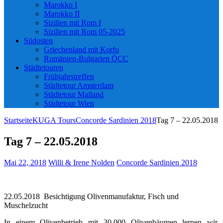
Marokko I
Marokko II
Sizilien mit Rom I
Sizilien mit Rom 05-2025
Südosten
Griechenland mit Korfu
Rumänien-Bulgarien ÖCC
Städtetouren
Frühjahrstreffen
Städtetour Amsterdam
Städtetour Mailand
Städtetour Wien
Startseite
KUGA Tours
Concorde Sardinien 2018
Tag 7 – 22.05.2018
Tag 7 – 22.05.2018
Mai 22, 2018
Willi & Irene Nolden
Concorde Sardinien 2018
22.05.2018 Besichtigung Olivenmanufaktur, Fisch und
Muschelzucht
In einem Olivenbetrieb mit 30.000 Olivenbäumen lernen wir,