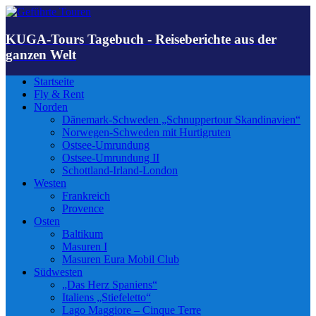
KUGA-Tours Tagebuch - Reiseberichte aus der
ganzen Welt
Startseite
Fly & Rent
Norden
Dänemark-Schweden „Schnuppertour Skandinavien“
Norwegen-Schweden mit Hurtigruten
Ostsee-Umrundung
Ostsee-Umrundung II
Schottland-Irland-London
Westen
Frankreich
Provence
Osten
Baltikum
Masuren I
Masuren Eura Mobil Club
Südwesten
„Das Herz Spaniens“
Italiens „Stiefeletto“
Lago Maggiore – Cinque Terre