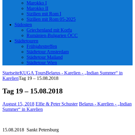
Marokko I
Marokko II
Sizilien mit Rom I
Sizilien mit Rom 05-2025
Südosten
Griechenland mit Korfu
Rumänien-Bulgarien ÖCC
Städtetouren
Frühjahrstreffen
Städtetour Amsterdam
Städtetour Mailand
Städtetour Wien
Startseite
KUGA Tours
Belarus - Karelien - „Indian Summer“ in
Karelien
Tag 19 – 15.08.2018
Tag 19 – 15.08.2018
August 15, 2018
Elfie & Peter Schuster
Belarus - Karelien - „Indian
Summer“ in Karelien
15.08.2018 Sankt Petersburg