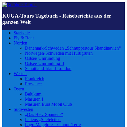
KUGA-Tours Tagebuch - Reiseberichte aus der
ganzen Welt
Startseite
Fly & Rent
Norden
Dänemark-Schweden „Schnuppertour Skandinavien“
Norwegen-Schweden mit Hurtigruten
Ostsee-Umrundung
Ostsee-Umrundung II
Schottland-Irland-London
Westen
Frankreich
Provence
Osten
Baltikum
Masuren I
Masuren Eura Mobil Club
Südwesten
„Das Herz Spaniens“
Italiens „Stiefeletto“
Lago Maggiore – Cinque Terre