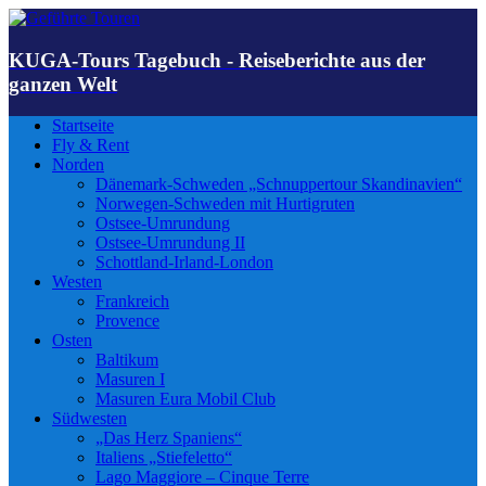
KUGA-Tours Tagebuch - Reiseberichte aus der
ganzen Welt
Startseite
Fly & Rent
Norden
Dänemark-Schweden „Schnuppertour Skandinavien“
Norwegen-Schweden mit Hurtigruten
Ostsee-Umrundung
Ostsee-Umrundung II
Schottland-Irland-London
Westen
Frankreich
Provence
Osten
Baltikum
Masuren I
Masuren Eura Mobil Club
Südwesten
„Das Herz Spaniens“
Italiens „Stiefeletto“
Lago Maggiore – Cinque Terre