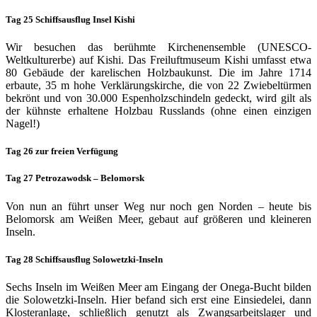
Tag 25 Schiffsausflug Insel Kishi
Wir besuchen das berühmte Kirchenensemble (UNESCO-
Weltkulturerbe) auf Kishi. Das Freiluftmuseum Kishi umfasst etwa
80 Gebäude der karelischen Holzbaukunst. Die im Jahre 1714
erbaute, 35 m hohe Verklärungskirche, die von 22 Zwiebeltürmen
bekrönt und von 30.000 Espenholzschindeln gedeckt, wird gilt als
der kühnste erhaltene Holzbau Russlands (ohne einen einzigen
Nagel!)
Tag 26 zur freien Verfügung
Tag 27 Petrozawodsk – Belomorsk
Von nun an führt unser Weg nur noch gen Norden – heute bis
Belomorsk am Weißen Meer, gebaut auf größeren und kleineren
Inseln.
Tag 28 Schiffsausflug Solowetzki-Inseln
Sechs Inseln im Weißen Meer am Eingang der Onega-Bucht bilden
die Solowetzki-Inseln. Hier befand sich erst eine Einsiedelei, dann
Klosteranlage, schließlich genutzt als Zwangsarbeitslager und