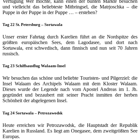
Verfügung Wer möchte, kann einen der bunten Märkte besuchen
und vielleicht das beliebteste Mitbring­sel, die Ma­trjoschka – die
Puppe in der Puppe in der Puppe … – erstehen?
Tag 22 St. Petersburg – Sortawala
Unser erster Fahrtag durch Karelien führt an die Nordspitze des
größten europäischen Sees, dem Lagodasee, und dort nach
Sortawala, erst schwedisch, dann finnisch und nun seit 70 Jahren
russisch.
Tag 23 Schiffsausflug Walaam-Insel
Wir besuchen das schöne und beliebte Touristen- und Pilgerziel: die
Insel Walaam des Archipels Walaam mit dem Kloster Walaam.
Dieses wurde der Legende nach vom Apostel Andreas im 1. Jh.
gegründet und bezaubert mit seiner Pracht inmitten der herben
Schönheit der abgelegenen Insel.
Tag 24 Sortawala – Petrozawodsk
Heute erreichen wir Petrozawodsk, die Hauptstadt der Republik
Karelien in Russland. Es liegt am Onegasee, dem zweitgrößten See
Europas.