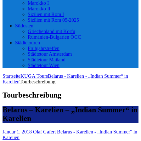
Marokko I
Marokko II
Sizilien mit Rom I
Sizilien mit Rom 05-2025
Südosten
Griechenland mit Korfu
Rumänien-Bulgarien ÖCC
Städtetouren
Frühjahrstreffen
Städtetour Amsterdam
Städtetour Mailand
Städtetour Wien
Startseite
KUGA Tours
Belarus - Karelien - „Indian Summer“ in
Karelien
Tourbeschreibung
Tourbeschreibung
Belarus – Karelien – „Indian Summer“ in
Karelien
Januar 1, 2018
Olaf Gafert
Belarus - Karelien - „Indian Summer“ in
Karelien