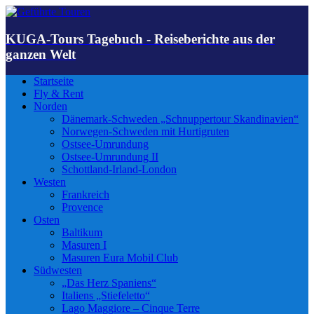
KUGA-Tours Tagebuch - Reiseberichte aus der
ganzen Welt
Startseite
Fly & Rent
Norden
Dänemark-Schweden „Schnuppertour Skandinavien“
Norwegen-Schweden mit Hurtigruten
Ostsee-Umrundung
Ostsee-Umrundung II
Schottland-Irland-London
Westen
Frankreich
Provence
Osten
Baltikum
Masuren I
Masuren Eura Mobil Club
Südwesten
„Das Herz Spaniens“
Italiens „Stiefeletto“
Lago Maggiore – Cinque Terre