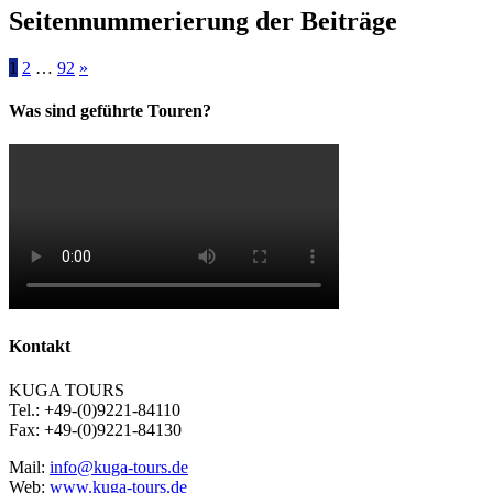
Seitennummerierung der Beiträge
1
2
…
92
»
Was sind geführte Touren?
Kontakt
KUGA TOURS
Tel.: +49-(0)9221-84110
Fax: +49-(0)9221-84130
Mail:
info@kuga-tours.de
Web:
www.kuga-tours.de