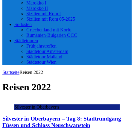
Marokko I
Marokko II
Sizilien mit Rom I
Sizilien mit Rom 05-2025
Südosten
Griechenland mit Korfu
Rumänien-Bulgarien ÖCC
Städtetouren
Frühjahrstreffen
Städtetour Amsterdam
Städtetour Mailand
Städtetour Wien
Startseite
Reisen 2022
Reisen 2022
Silvester in Oberbayern
Silvester in Oberbayern – Tag 8: Stadtrundgang
Füssen und Schloss Neuschwanstein