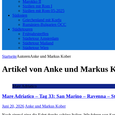
Marokko II
Sizilien mit Rom I
Sizilien mit Rom 05-2025
Südosten
Griechenland mit Korfu
Rumänien-Bulgarien ÖCC
Städtetouren
Frühjahrstreffen
Städtetour Amsterdam
Städtetour Mailand
Städtetour Wien
Startseite
Autoren
Anke und Markus Kober
Artikel von
Anke und Markus 
Mare Adriatico
Mare Adriatico – Tag 33: San Marino – Ravenna – St
Juni 20, 2026
Anke und Markus Kober
Noch einmal ging die Fahrt durchs schöne Italien. Wir fuhren von San