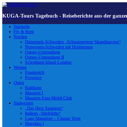
KUGA-Tours Tagebuch - Reiseberichte aus der ganze
Startseite
Fly & Rent
Norden
Dänemark-Schweden „Schnuppertour Skandinavien“
Norwegen-Schweden mit Hurtigruten
Ostsee-Umrundung
Ostsee-Umrundung II
Schottland-Irland-London
Westen
Frankreich
Provence
Osten
Baltikum
Masuren I
Masuren Eura Mobil Club
Südwesten
„Das Herz Spaniens“
Italiens „Stiefeletto“
Lago Maggiore – Cinque Terre
Marokko I