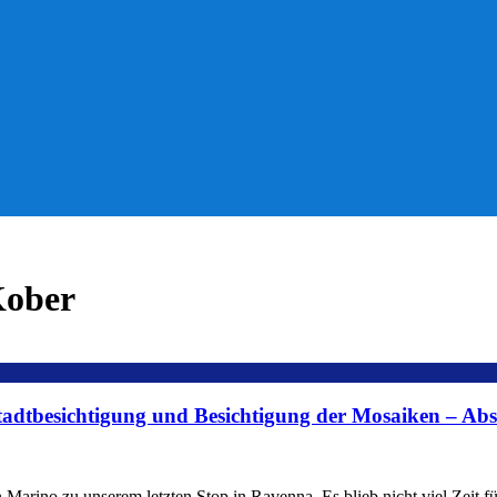
Kober
adtbesichtigung und Besichtigung der Mosaiken – Abs
 Marino zu unserem letzten Stop in Ravenna. Es blieb nicht viel Zeit f