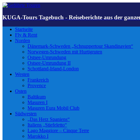
KUGA-Tours Tagebuch - Reiseberichte aus der ganze
Startseite
Fly & Rent
Norden
Dänemark-Schweden „Schnuppertour Skandinavien“
Norwegen-Schweden mit Hurtigruten
Ostsee-Umrundung
Ostsee-Umrundung II
Schottland-Irland-London
Westen
Frankreich
Provence
Osten
Baltikum
Masuren I
Masuren Eura Mobil Club
Südwesten
„Das Herz Spaniens“
Italiens „Stiefeletto“
Lago Maggiore – Cinque Terre
Marokko I