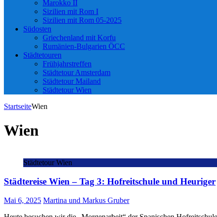
Marokko II
Sizilien mit Rom I
Sizilien mit Rom 05-2025
Südosten
Griechenland mit Korfu
Rumänien-Bulgarien ÖCC
Städtetouren
Frühjahrstreffen
Städtetour Amsterdam
Städtetour Mailand
Städtetour Wien
Startseite
Wien
Wien
Städtetour Wien
Städtereise Wien – Tag 3: Hofreitschule und Heuriger
Mai 6, 2025
Martina und Markus Gruber
Heute besuchen wir die „Morgenarbeit“ der Spanischen Hofreitschule.