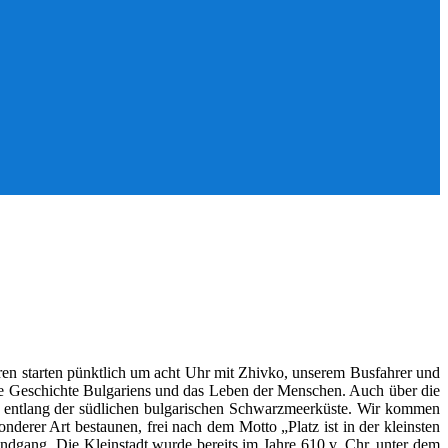
ren starten pünktlich um acht Uhr mit Zhivko, unserem Busfahrer und
 die Geschichte Bulgariens und das Leben der Menschen. Auch über die
ren entlang der südlichen bulgarischen Schwarzmeerküste. Wir kommen
erer Art bestaunen, frei nach dem Motto „Platz ist in der kleinsten
ndgang. Die Kleinstadt wurde bereits im Jahre 610 v. Chr. unter dem