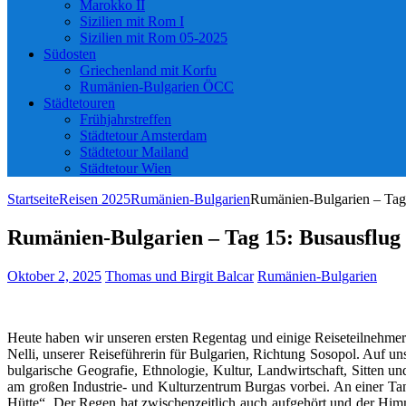
Marokko II
Sizilien mit Rom I
Sizilien mit Rom 05-2025
Südosten
Griechenland mit Korfu
Rumänien-Bulgarien ÖCC
Städtetouren
Frühjahrstreffen
Städtetour Amsterdam
Städtetour Mailand
Städtetour Wien
Startseite
Reisen 2025
Rumänien-Bulgarien
Rumänien-Bulgarien – Ta
Rumänien-Bulgarien – Tag 15: Busausflu
Oktober 2, 2025
Thomas und Birgit Balcar
Rumänien-Bulgarien
Heute haben wir unseren ersten Regentag und einige Reiseteilnehmer
Nelli, unserer Reiseführerin für Bulgarien, Richtung Sosopol. Auf u
bulgarische Geografie, Ethnologie, Kultur, Landwirtschaft, Sitten 
am großen Industrie- und Kulturzentrum Burgas vorbei. An einer Tan
Hütte“. Der Regen hat zwischenzeitlich auch aufgehört und der Himm