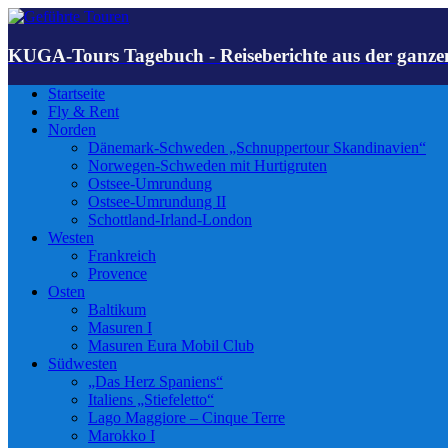
KUGA-Tours Tagebuch - Reiseberichte aus der ganze
Startseite
Fly & Rent
Norden
Dänemark-Schweden „Schnuppertour Skandinavien“
Norwegen-Schweden mit Hurtigruten
Ostsee-Umrundung
Ostsee-Umrundung II
Schottland-Irland-London
Westen
Frankreich
Provence
Osten
Baltikum
Masuren I
Masuren Eura Mobil Club
Südwesten
„Das Herz Spaniens“
Italiens „Stiefeletto“
Lago Maggiore – Cinque Terre
Marokko I