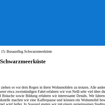
g 15: Busausflug Schwarzmeerküste
g Schwarzmeerküste
 ziehen es vor dem Regen in ihren Wohnmobilen zu trotzen. Alle ande
nserer etwa zweistündigen Fahrt erfahren wir von Nelli sehr viel über
und Bräuche sowie Bildung erfahren wir interessante Details. Wir fah
kstelle machen wir eine Kaffeepause und können ein Wohnmobil besond
el wird heller. In Sosopol starten wir mit einem gemeinsamen Stadtru