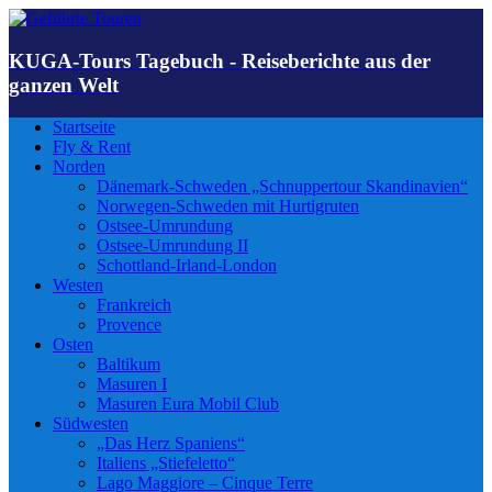
KUGA-Tours Tagebuch - Reiseberichte aus der
ganzen Welt
Startseite
Fly & Rent
Norden
Dänemark-Schweden „Schnuppertour Skandinavien“
Norwegen-Schweden mit Hurtigruten
Ostsee-Umrundung
Ostsee-Umrundung II
Schottland-Irland-London
Westen
Frankreich
Provence
Osten
Baltikum
Masuren I
Masuren Eura Mobil Club
Südwesten
„Das Herz Spaniens“
Italiens „Stiefeletto“
Lago Maggiore – Cinque Terre