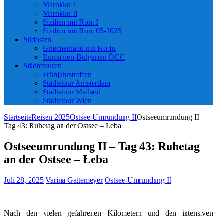
Marokko I
Marokko II
Sizilien mit Rom I
Sizilien mit Rom 05-2025
Südosten
Griechenland mit Korfu
Rumänien-Bulgarien ÖCC
Städtetouren
Frühjahrstreffen
Städtetour Amsterdam
Städtetour Mailand
Städtetour Wien
Startseite
Reisen 2025
Ostsee-Umrundung II
Ostseeumrundung II –
Tag 43: Ruhetag an der Ostsee – Łeba
Ostseeumrundung II – Tag 43: Ruhetag
an der Ostsee – Łeba
Juli 28, 2025
Varina Gattemeyer
Ostsee-Umrundung II
Nach den vielen gefahrenen Kilometern und den intensiven