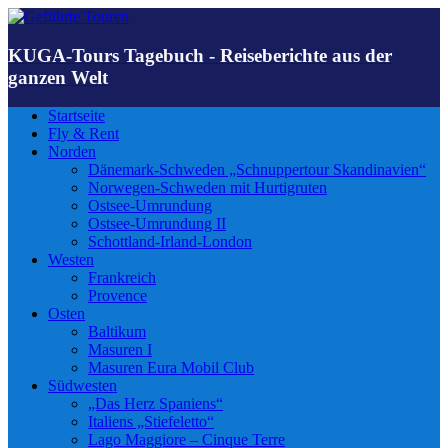
KUGA-Tours Tagebuch - Reiseberichte aus der
ganzen Welt
Startseite
Fly & Rent
Norden
Dänemark-Schweden „Schnuppertour Skandinavien“
Norwegen-Schweden mit Hurtigruten
Ostsee-Umrundung
Ostsee-Umrundung II
Schottland-Irland-London
Westen
Frankreich
Provence
Osten
Baltikum
Masuren I
Masuren Eura Mobil Club
Südwesten
„Das Herz Spaniens“
Italiens „Stiefeletto“
Lago Maggiore – Cinque Terre