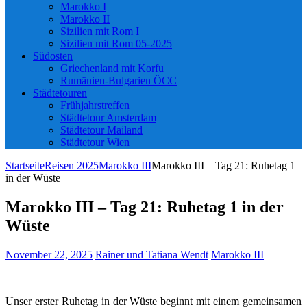
Marokko I
Marokko II
Sizilien mit Rom I
Sizilien mit Rom 05-2025
Südosten
Griechenland mit Korfu
Rumänien-Bulgarien ÖCC
Städtetouren
Frühjahrstreffen
Städtetour Amsterdam
Städtetour Mailand
Städtetour Wien
Startseite
Reisen 2025
Marokko III
Marokko III – Tag 21: Ruhetag 1
in der Wüste
Marokko III – Tag 21: Ruhetag 1 in der
Wüste
November 22, 2025
Rainer und Tatiana Wendt
Marokko III
Unser erster Ruhetag in der Wüste beginnt mit einem gemeinsamen