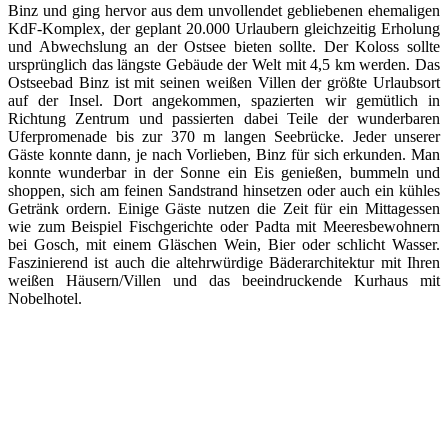
Binz und ging hervor aus dem unvollendet gebliebenen ehemaligen
KdF-Komplex, der geplant 20.000 Urlaubern gleichzeitig Erholung
und Abwechslung an der Ostsee bieten sollte. Der Koloss sollte
ursprünglich das längste Gebäude der Welt mit 4,5 km werden. Das
Ostseebad Binz ist mit seinen weißen Villen der größte Urlaubsort
auf der Insel. Dort angekommen, spazierten wir gemütlich in
Richtung Zentrum und passierten dabei Teile der wunderbaren
Uferpromenade bis zur 370 m langen Seebrücke. Jeder unserer
Gäste konnte dann, je nach Vorlieben, Binz für sich erkunden. Man
konnte wunderbar in der Sonne ein Eis genießen, bummeln und
shoppen, sich am feinen Sandstrand hinsetzen oder auch ein kühles
Getränk ordern. Einige Gäste nutzen die Zeit für ein Mittagessen
wie zum Beispiel Fischgerichte oder Padta mit Meeresbewohnern
bei Gosch, mit einem Gläschen Wein, Bier oder schlicht Wasser.
Faszinierend ist auch die altehrwürdige Bäderarchitektur mit Ihren
weißen Häusern/Villen und das beeindruckende Kurhaus mit
Nobelhotel.