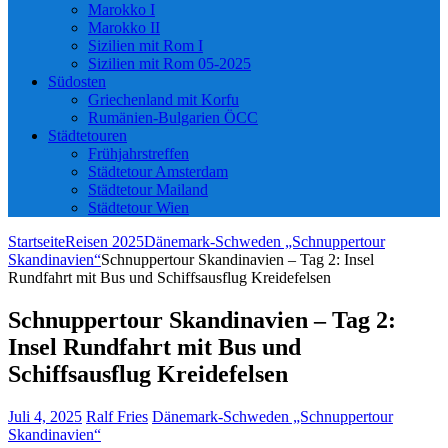
Marokko I
Marokko II
Sizilien mit Rom I
Sizilien mit Rom 05-2025
Südosten
Griechenland mit Korfu
Rumänien-Bulgarien ÖCC
Städtetouren
Frühjahrstreffen
Städtetour Amsterdam
Städtetour Mailand
Städtetour Wien
Startseite
Reisen 2025
Dänemark-Schweden „Schnuppertour
Skandinavien“
Schnuppertour Skandinavien – Tag 2: Insel
Rundfahrt mit Bus und Schiffsausflug Kreidefelsen
Schnuppertour Skandinavien – Tag 2:
Insel Rundfahrt mit Bus und
Schiffsausflug Kreidefelsen
Juli 4, 2025
Ralf Fries
Dänemark-Schweden „Schnuppertour
Skandinavien“