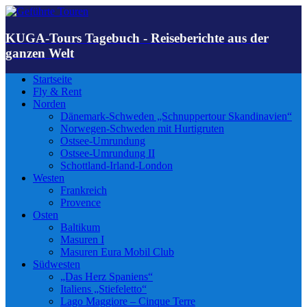
KUGA-Tours Tagebuch - Reiseberichte aus der
ganzen Welt
Startseite
Fly & Rent
Norden
Dänemark-Schweden „Schnuppertour Skandinavien“
Norwegen-Schweden mit Hurtigruten
Ostsee-Umrundung
Ostsee-Umrundung II
Schottland-Irland-London
Westen
Frankreich
Provence
Osten
Baltikum
Masuren I
Masuren Eura Mobil Club
Südwesten
„Das Herz Spaniens“
Italiens „Stiefeletto“
Lago Maggiore – Cinque Terre