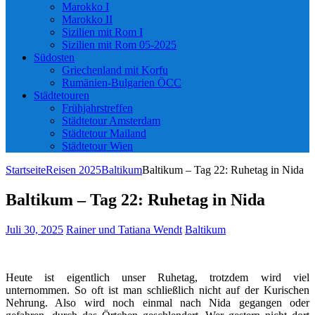
Marokko I
Marokko II
Sizilien mit Rom I
Sizilien mit Rom 05-2025
Südosten
Griechenland mit Korfu
Rumänien-Bulgarien ÖCC
Städtetouren
Frühjahrstreffen
Städtetour Amsterdam
Städtetour Mailand
Städtetour Wien
Startseite
Reisen 2025
Baltikum
Baltikum – Tag 22: Ruhetag in Nida
Baltikum – Tag 22: Ruhetag in Nida
Juli 30, 2025
Rainer und Tatiana Wendt
Baltikum
Heute ist eigentlich unser Ruhetag, trotzdem wird viel
unternommen. So oft ist man schließlich nicht auf der Kurischen
Nehrung. Also wird noch einmal nach Nida gegangen oder