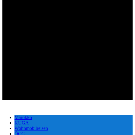
Marokko
KUGA
Wohnmobilreisen
ÖCC