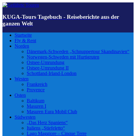
KUGA-Tours Tagebuch - Reiseberichte aus der
ganzen Welt
Startseite
Fly & Rent
Norden
Dänemark-Schweden „Schnuppertour Skandinavien“
Norwegen-Schweden mit Hurtigruten
Ostsee-Umrundung
Ostsee-Umrundung II
Schottland-Irland-London
Westen
Frankreich
Provence
Osten
Baltikum
Masuren I
Masuren Eura Mobil Club
Südwesten
„Das Herz Spaniens“
Italiens „Stiefeletto“
Lago Maggiore – Cinque Terre