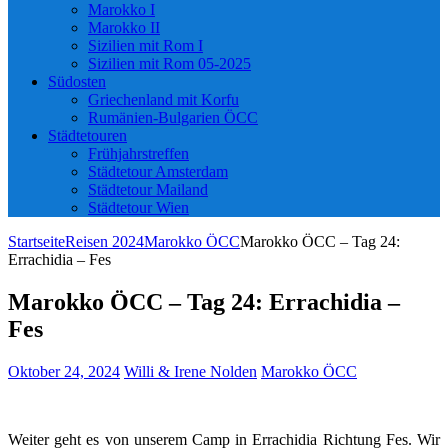
Marokko I
Marokko II
Sizilien mit Rom I
Sizilien mit Rom 05-2025
Südosten
Griechenland mit Korfu
Rumänien-Bulgarien ÖCC
Städtetouren
Frühjahrstreffen
Städtetour Amsterdam
Städtetour Mailand
Städtetour Wien
Startseite
Reisen 2024
Marokko ÖCC
Marokko ÖCC – Tag 24:
Errachidia – Fes
Marokko ÖCC – Tag 24: Errachidia –
Fes
Oktober 24, 2024
Willi & Irene Nolden
Marokko ÖCC
Weiter geht es von unserem Camp in Errachidia Richtung Fes. Wir