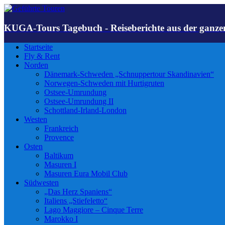
KUGA-Tours Tagebuch - Reiseberichte aus der ganze
Startseite
Fly & Rent
Norden
Dänemark-Schweden „Schnuppertour Skandinavien“
Norwegen-Schweden mit Hurtigruten
Ostsee-Umrundung
Ostsee-Umrundung II
Schottland-Irland-London
Westen
Frankreich
Provence
Osten
Baltikum
Masuren I
Masuren Eura Mobil Club
Südwesten
„Das Herz Spaniens“
Italiens „Stiefeletto“
Lago Maggiore – Cinque Terre
Marokko I