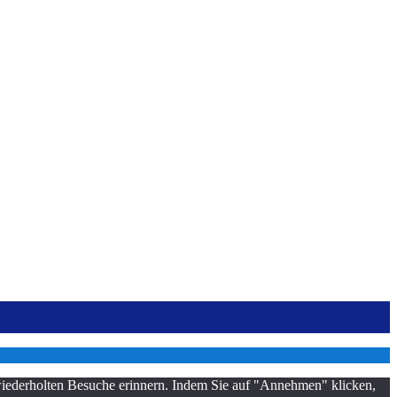
 wiederholten Besuche erinnern. Indem Sie auf "Annehmen" klicken,