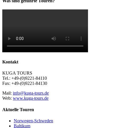
Was sind geführte Touren?
Kontakt
KUGA TOURS
Tel.: +49-(0)9221-84110
Fax: +49-(0)9221-84130
Mail:
info@kuga-tours.de
Web:
www.kuga-tours.de
Aktuelle Touren
Norwegen-Schweden
Baltikum