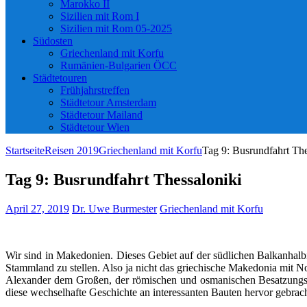
Marokko II
Sizilien mit Rom I
Sizilien mit Rom 05-2025
Südosten
Griechenland mit Korfu
Rumänien-Bulgarien ÖCC
Städtetouren
Frühjahrstreffen
Städtetour Amsterdam
Städtetour Mailand
Städtetour Wien
Startseite
Reisen 2019
Griechenland mit Korfu
Tag 9: Busrundfahrt The
Tag 9: Busrundfahrt Thessaloniki
April 27, 2019
Dr. Uwe Burmester
Griechenland mit Korfu
Wir sind in Makedonien. Dieses Gebiet auf der südlichen Balkanhalb
Stammland zu stellen. Also ja nicht das griechische Makedonia mit N
Alexander dem Großen, der römischen und osmanischen Besatzungsze
diese wechselhafte Geschichte an interessanten Bauten hervor gebrach