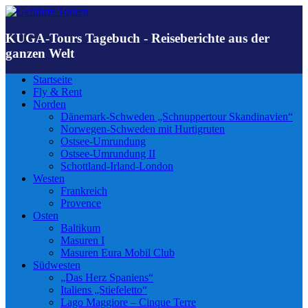
KUGA-Tours Tagebuch - Reiseberichte aus der
ganzen Welt
Startseite
Fly & Rent
Norden
Dänemark-Schweden „Schnuppertour Skandinavien“
Norwegen-Schweden mit Hurtigruten
Ostsee-Umrundung
Ostsee-Umrundung II
Schottland-Irland-London
Westen
Frankreich
Provence
Osten
Baltikum
Masuren I
Masuren Eura Mobil Club
Südwesten
„Das Herz Spaniens“
Italiens „Stiefeletto“
Lago Maggiore – Cinque Terre