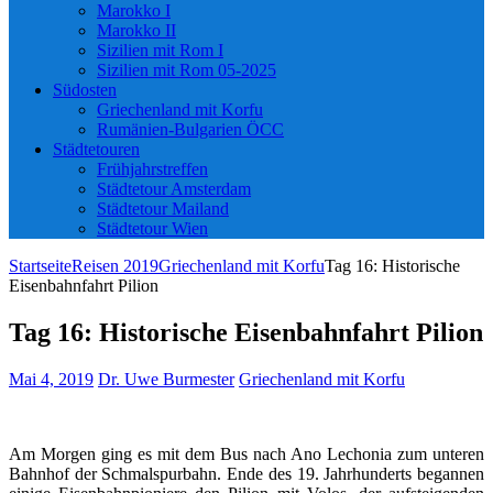
Marokko I
Marokko II
Sizilien mit Rom I
Sizilien mit Rom 05-2025
Südosten
Griechenland mit Korfu
Rumänien-Bulgarien ÖCC
Städtetouren
Frühjahrstreffen
Städtetour Amsterdam
Städtetour Mailand
Städtetour Wien
Startseite
Reisen 2019
Griechenland mit Korfu
Tag 16: Historische
Eisenbahnfahrt Pilion
Tag 16: Historische Eisenbahnfahrt Pilion
Mai 4, 2019
Dr. Uwe Burmester
Griechenland mit Korfu
Am Morgen ging es mit dem Bus nach Ano Lechonia zum unteren
Bahnhof der Schmalspurbahn. Ende des 19. Jahrhunderts begannen