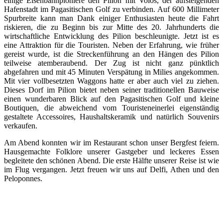
einige Eisenbahnpioniere den Pilion mit Volos, der aufsteigenden
Hafenstadt im Pagasitischen Golf zu verbinden. Auf 600 Millimeter
Spurbreite kann man Dank einiger Enthusiasten heute die Fahrt
riskieren, die zu Beginn bis zur Mitte des 20. Jahrhunderts die
wirtschaftliche Entwicklung des Pilion beschleunigte. Jetzt ist es
eine Attraktion für die Touristen. Neben der Erfahrung, wie früher
gereist wurde, ist die Streckenführung an den Hängen des Pilion
teilweise atemberaubend. Der Zug ist nicht ganz pünktlich
abgefahren und mit 45 Minuten Verspätung in Milies angekommen.
Mit vier vollbesetzten Waggons hatte er aber auch viel zu ziehen.
Dieses Dorf im Pilion bietet neben seiner traditionellen Bauweise
einen wunderbaren Blick auf den Pagasitischen Golf und kleine
Boutiquen, die abweichend vom Touristeneinerlei eigenständig
gestaltete Accessoires, Haushaltskeramik und natürlich Souvenirs
verkaufen.
Am Abend konnten wir im Restaurant schon unser Bergfest feiern.
Hausgemachte Folklore unserer Gastgeber und leckeres Essen
begleitete den schönen Abend. Die erste Hälfte unserer Reise ist wie
im Flug vergangen. Jetzt freuen wir uns auf Delfi, Athen und den
Peloponnes.