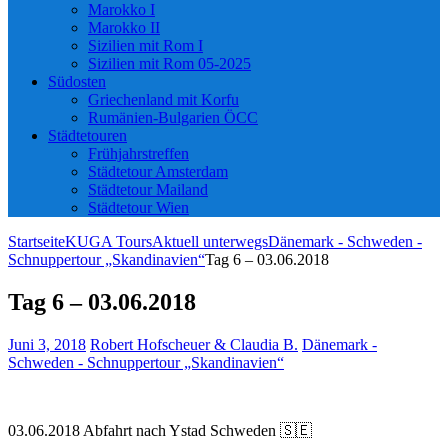
Marokko I
Marokko II
Sizilien mit Rom I
Sizilien mit Rom 05-2025
Südosten
Griechenland mit Korfu
Rumänien-Bulgarien ÖCC
Städtetouren
Frühjahrstreffen
Städtetour Amsterdam
Städtetour Mailand
Städtetour Wien
Startseite
KUGA Tours
Aktuell unterwegs
Dänemark - Schweden -
Schnuppertour „Skandinavien“
Tag 6 – 03.06.2018
Tag 6 – 03.06.2018
Juni 3, 2018
Robert Hofscheuer & Claudia B.
Dänemark -
Schweden - Schnuppertour „Skandinavien“
03.06.2018 Abfahrt nach Ystad Schweden 🇸🇪