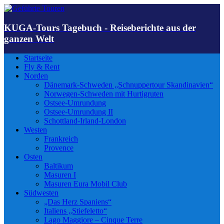
KUGA-Tours Tagebuch - Reiseberichte aus der
ganzen Welt
Startseite
Fly & Rent
Norden
Dänemark-Schweden „Schnuppertour Skandinavien“
Norwegen-Schweden mit Hurtigruten
Ostsee-Umrundung
Ostsee-Umrundung II
Schottland-Irland-London
Westen
Frankreich
Provence
Osten
Baltikum
Masuren I
Masuren Eura Mobil Club
Südwesten
„Das Herz Spaniens“
Italiens „Stiefeletto“
Lago Maggiore – Cinque Terre