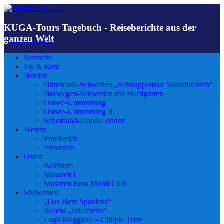
KUGA-Tours Tagebuch - Reiseberichte aus der
ganzen Welt
Startseite
Fly & Rent
Norden
Dänemark-Schweden „Schnuppertour Skandinavien“
Norwegen-Schweden mit Hurtigruten
Ostsee-Umrundung
Ostsee-Umrundung II
Schottland-Irland-London
Westen
Frankreich
Provence
Osten
Baltikum
Masuren I
Masuren Eura Mobil Club
Südwesten
„Das Herz Spaniens“
Italiens „Stiefeletto“
Lago Maggiore – Cinque Terre