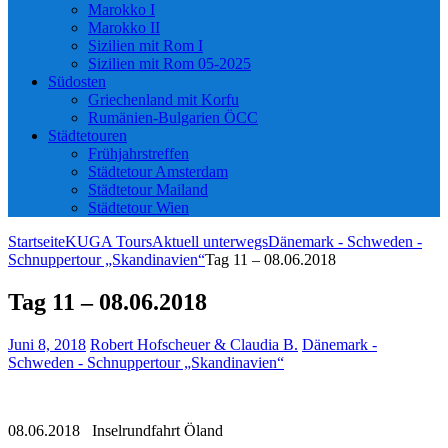
Marokko I
Marokko II
Sizilien mit Rom I
Sizilien mit Rom 05-2025
Südosten
Griechenland mit Korfu
Rumänien-Bulgarien ÖCC
Städtetouren
Frühjahrstreffen
Städtetour Amsterdam
Städtetour Mailand
Städtetour Wien
Startseite
KUGA Tours
Aktuell unterwegs
Dänemark - Schweden -
Schnuppertour „Skandinavien“
Tag 11 – 08.06.2018
Tag 11 – 08.06.2018
Juni 8, 2018
Robert Hofscheuer & Claudia B.
Dänemark -
Schweden - Schnuppertour „Skandinavien“
08.06.2018 Inselrundfahrt Öland