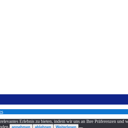
es
relevantes Erlebnis zu bieten, indem wir uns an Ihre Präferenzen und
nden.
annehmen
ablehnen
Weiterlesen