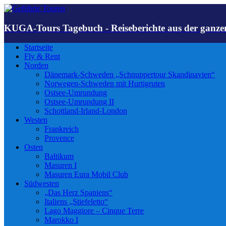
KUGA-Tours Tagebuch - Reiseberichte aus der ganze
Startseite
Fly & Rent
Norden
Dänemark-Schweden „Schnuppertour Skandinavien“
Norwegen-Schweden mit Hurtigruten
Ostsee-Umrundung
Ostsee-Umrundung II
Schottland-Irland-London
Westen
Frankreich
Provence
Osten
Baltikum
Masuren I
Masuren Eura Mobil Club
Südwesten
„Das Herz Spaniens“
Italiens „Stiefeletto“
Lago Maggiore – Cinque Terre
Marokko I