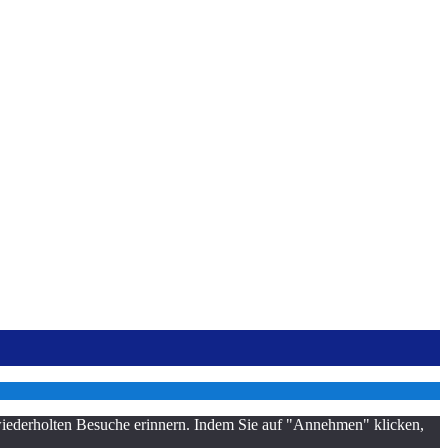
 wiederholten Besuche erinnern. Indem Sie auf "Annehmen" klicken,