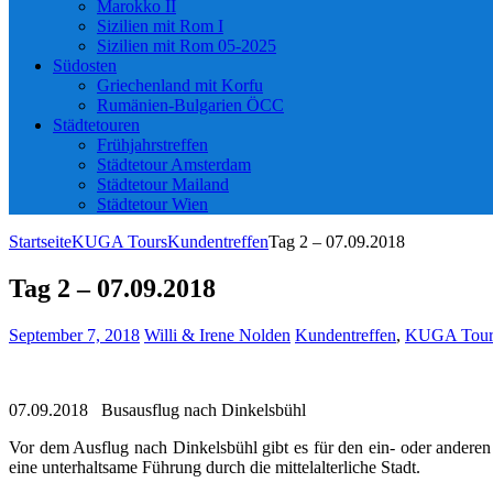
Marokko II
Sizilien mit Rom I
Sizilien mit Rom 05-2025
Südosten
Griechenland mit Korfu
Rumänien-Bulgarien ÖCC
Städtetouren
Frühjahrstreffen
Städtetour Amsterdam
Städtetour Mailand
Städtetour Wien
Startseite
KUGA Tours
Kundentreffen
Tag 2 – 07.09.2018
Tag 2 – 07.09.2018
September 7, 2018
Willi & Irene Nolden
Kundentreffen
,
KUGA Tour
07.09.2018 Busausflug nach Dinkelsbühl
Vor dem Ausflug nach Dinkelsbühl gibt es für den ein- oder anderen
eine unterhaltsame Führung durch die mittelalterliche Stadt.