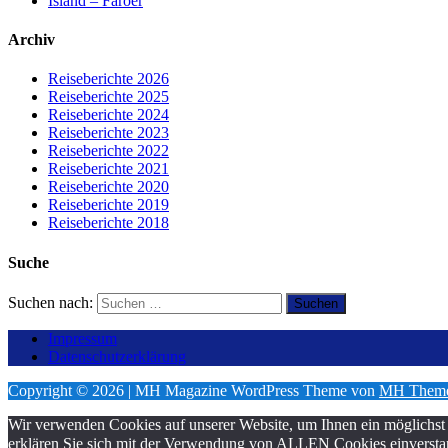
Island – Färöer
Archiv
Reiseberichte 2026
Reiseberichte 2025
Reiseberichte 2024
Reiseberichte 2023
Reiseberichte 2022
Reiseberichte 2021
Reiseberichte 2020
Reiseberichte 2019
Reiseberichte 2018
Suche
Suchen nach:
Impressum
Datenschutzerklärung
Copyright © 2026 | MH Magazine WordPress Theme von
MH Them
Wir verwenden Cookies auf unserer Website, um Ihnen ein möglichst 
erklären Sie sich mit der Verwendung von ALLEN Cookies einversta