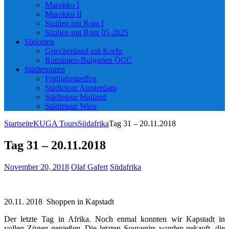
Marokko I
Marokko II
Sizilien mit Rom I
Sizilien mit Rom 05-2025
Südosten
Griechenland mit Korfu
Rumänien-Bulgarien ÖCC
Städtetouren
Frühjahrstreffen
Städtetour Amsterdam
Städtetour Mailand
Städtetour Wien
Startseite
KUGA Tours
Südafrika
Tag 31 – 20.11.2018
Tag 31 – 20.11.2018
November 20, 2018
Olaf Gafert
Südafrika
20.11. 2018 Shoppen in Kapstadt
Der letzte Tag in Afrika. Noch enmal konnten wir Kapstadt in
vollen Zügen genießen. Die letzten Souvenirs wurden gekauft, die