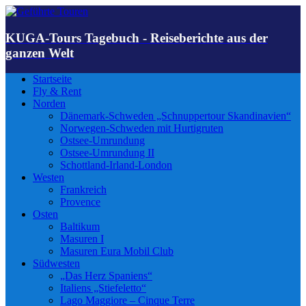
KUGA-Tours Tagebuch - Reiseberichte aus der
ganzen Welt
Startseite
Fly & Rent
Norden
Dänemark-Schweden „Schnuppertour Skandinavien“
Norwegen-Schweden mit Hurtigruten
Ostsee-Umrundung
Ostsee-Umrundung II
Schottland-Irland-London
Westen
Frankreich
Provence
Osten
Baltikum
Masuren I
Masuren Eura Mobil Club
Südwesten
„Das Herz Spaniens“
Italiens „Stiefeletto“
Lago Maggiore – Cinque Terre