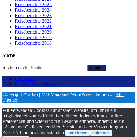
Reiseberichte 2025
Reiseberichte 2024
Reiseberichte 2023
Reiseberichte 2022
Reiseberichte 2021
Reiseberichte 2020
Reiseberichte 2019
Reiseberichte 2018
Suche
Suchen nach:
Impressum
Datenschutzerklärung
Copyright © 2026 | MH Magazine WordPress Theme von
MH
Themes
Wir verwenden Cookies auf unserer Website, um Ihnen ein
möglichst relevantes Erlebnis zu bieten, indem wir uns an Ihre
Präferenzen und wiederholten Besuche erinnern. Indem Sie auf
"Annehmen" klicken, erklären Sie sich mit der Verwendung von
ALLEN Cookies einverstanden.
annehmen
ablehnen