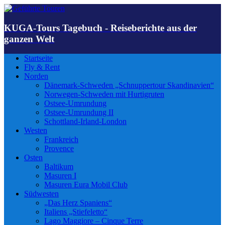
KUGA-Tours Tagebuch - Reiseberichte aus der
ganzen Welt
Startseite
Fly & Rent
Norden
Dänemark-Schweden „Schnuppertour Skandinavien“
Norwegen-Schweden mit Hurtigruten
Ostsee-Umrundung
Ostsee-Umrundung II
Schottland-Irland-London
Westen
Frankreich
Provence
Osten
Baltikum
Masuren I
Masuren Eura Mobil Club
Südwesten
„Das Herz Spaniens“
Italiens „Stiefeletto“
Lago Maggiore – Cinque Terre