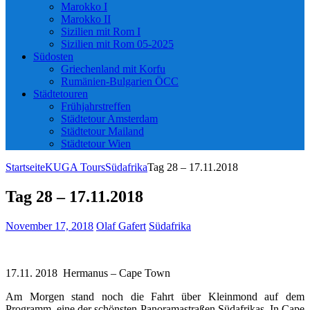
Marokko I
Marokko II
Sizilien mit Rom I
Sizilien mit Rom 05-2025
Südosten
Griechenland mit Korfu
Rumänien-Bulgarien ÖCC
Städtetouren
Frühjahrstreffen
Städtetour Amsterdam
Städtetour Mailand
Städtetour Wien
Startseite
KUGA Tours
Südafrika
Tag 28 – 17.11.2018
Tag 28 – 17.11.2018
November 17, 2018
Olaf Gafert
Südafrika
17.11. 2018 Hermanus – Cape Town
Am Morgen stand noch die Fahrt über Kleinmond auf dem
Programm, eine der schönsten Panoramastraßen Südafrikas. In Cape