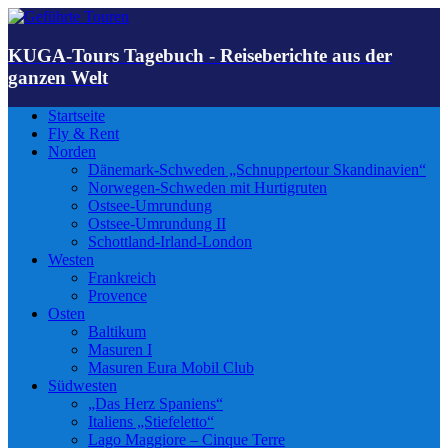
KUGA-Tours Tagebuch - Reiseberichte aus der
ganzen Welt
Startseite
Fly & Rent
Norden
Dänemark-Schweden „Schnuppertour Skandinavien“
Norwegen-Schweden mit Hurtigruten
Ostsee-Umrundung
Ostsee-Umrundung II
Schottland-Irland-London
Westen
Frankreich
Provence
Osten
Baltikum
Masuren I
Masuren Eura Mobil Club
Südwesten
„Das Herz Spaniens“
Italiens „Stiefeletto“
Lago Maggiore – Cinque Terre