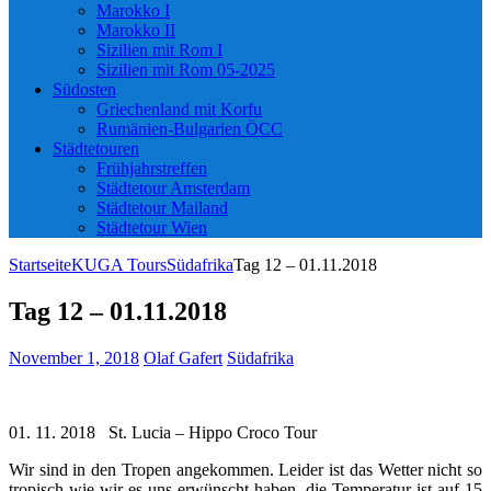
Marokko I
Marokko II
Sizilien mit Rom I
Sizilien mit Rom 05-2025
Südosten
Griechenland mit Korfu
Rumänien-Bulgarien ÖCC
Städtetouren
Frühjahrstreffen
Städtetour Amsterdam
Städtetour Mailand
Städtetour Wien
Startseite
KUGA Tours
Südafrika
Tag 12 – 01.11.2018
Tag 12 – 01.11.2018
November 1, 2018
Olaf Gafert
Südafrika
01. 11. 2018 St. Lucia – Hippo Croco Tour
Wir sind in den Tropen angekommen. Leider ist das Wetter nicht so
tropisch wie wir es uns erwünscht haben, die Temperatur ist auf 15