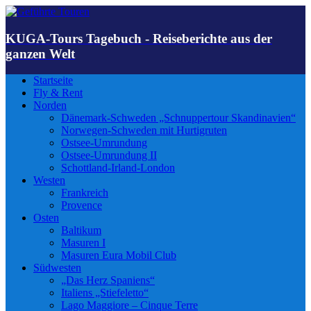
KUGA-Tours Tagebuch - Reiseberichte aus der
ganzen Welt
Startseite
Fly & Rent
Norden
Dänemark-Schweden „Schnuppertour Skandinavien“
Norwegen-Schweden mit Hurtigruten
Ostsee-Umrundung
Ostsee-Umrundung II
Schottland-Irland-London
Westen
Frankreich
Provence
Osten
Baltikum
Masuren I
Masuren Eura Mobil Club
Südwesten
„Das Herz Spaniens“
Italiens „Stiefeletto“
Lago Maggiore – Cinque Terre