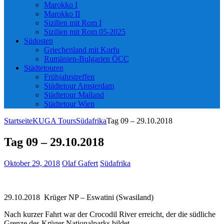
Marokko I
Marokko II
Sizilien mit Rom I
Sizilien mit Rom 05-2025
Südosten
Griechenland mit Korfu
Rumänien-Bulgarien ÖCC
Städtetouren
Frühjahrstreffen
Städtetour Amsterdam
Städtetour Mailand
Städtetour Wien
Startseite
KUGA Tours
Südafrika
Tag 09 – 29.10.2018
Tag 09 – 29.10.2018
Oktober 29, 2018
Olaf Gafert
Südafrika
29.10.2018 Krüger NP – Eswatini (Swasiland)
Nach kurzer Fahrt war der Crocodil River erreicht, der die südliche
Grenze des Krüger Nationalparks bildet.