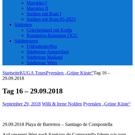
Marokko I
Marokko II
Sizilien mit Rom I
Sizilien mit Rom 05-2025
Südosten
Griechenland mit Korfu
Rumänien-Bulgarien ÖCC
Städtetouren
Frühjahrstreffen
Städtetour Amsterdam
Städtetour Mailand
Städtetour Wien
Startseite
KUGA Tours
Pyrenäen „Grüne Küste“
Tag 16 –
29.09.2018
Tag 16 – 29.09.2018
September 29, 2018
Willi & Irene Nolden
Pyrenäen „Grüne Küste“
29.09.2018 Playa de Barreiros – Santiago de Compostella
Auf unserem Weg nach Santiago de Compostella fahren wir zum