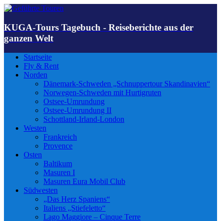
KUGA-Tours Tagebuch - Reiseberichte aus der
ganzen Welt
Startseite
Fly & Rent
Norden
Dänemark-Schweden „Schnuppertour Skandinavien“
Norwegen-Schweden mit Hurtigruten
Ostsee-Umrundung
Ostsee-Umrundung II
Schottland-Irland-London
Westen
Frankreich
Provence
Osten
Baltikum
Masuren I
Masuren Eura Mobil Club
Südwesten
„Das Herz Spaniens“
Italiens „Stiefeletto“
Lago Maggiore – Cinque Terre