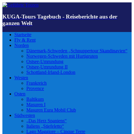
KUGA-Tours Tagebuch - Reiseberichte aus der
ganzen Welt
Startseite
Fly & Rent
Norden
Dänemark-Schweden „Schnuppertour Skandinavien“
Norwegen-Schweden mit Hurtigruten
Ostsee-Umrundung
Ostsee-Umrundung II
Schottland-Irland-London
Westen
Frankreich
Provence
Osten
Baltikum
Masuren I
Masuren Eura Mobil Club
Südwesten
„Das Herz Spaniens“
Italiens „Stiefeletto“
Lago Maggiore – Cinque Terre