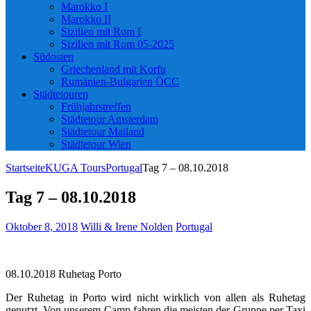
Marokko I
Marokko II
Sizilien mit Rom I
Sizilien mit Rom 05-2025
Südosten
Griechenland mit Korfu
Rumänien-Bulgarien ÖCC
Städtetouren
Frühjahrstreffen
Städtetour Amsterdam
Städtetour Mailand
Städtetour Wien
Startseite
KUGA Tours
Portugal
Tag 7 – 08.10.2018
Tag 7 – 08.10.2018
Oktober 8, 2018
Willi & Irene Nolden
Portugal
08.10.2018 Ruhetag Porto
Der Ruhetag in Porto wird nicht wirklich von allen als Ruhetag
genutzt. Von unserem Camp fahren die meisten der Gruppe per Taxi