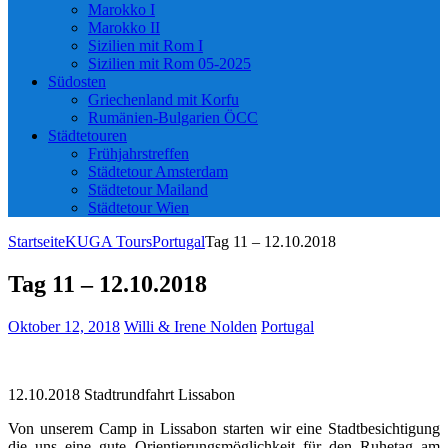
Marokko I
Marokko II
Sizilien mit Rom I
Sizilien mit Rom 05-2025
Südosten
Griechenland mit Korfu
Rumänien-Bulgarien ÖCC
Städtetouren
Frühjahrstreffen
Städtetour Amsterdam
Städtetour Mailand
Städtetour Wien
Startseite
KUGA Tours
Portugal
Tag 11 – 12.10.2018
Tag 11 – 12.10.2018
Oktober 12, 2018
Willi & Irene Nolden
Portugal
12.10.2018 Stadtrundfahrt Lissabon
Von unserem Camp in Lissabon starten wir eine Stadtbesichtigung
die uns eine gute Orientierungsmöglichkeit für den Ruhetag am