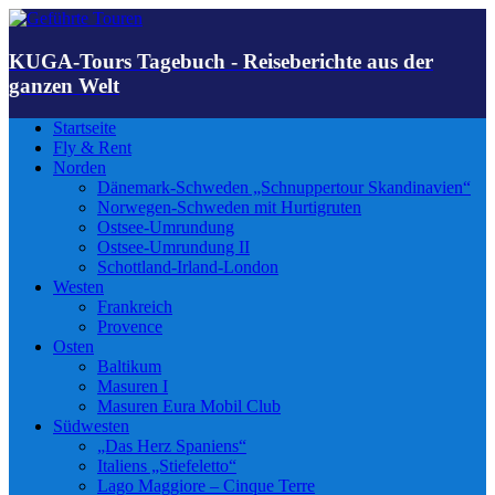
KUGA-Tours Tagebuch - Reiseberichte aus der
ganzen Welt
Startseite
Fly & Rent
Norden
Dänemark-Schweden „Schnuppertour Skandinavien“
Norwegen-Schweden mit Hurtigruten
Ostsee-Umrundung
Ostsee-Umrundung II
Schottland-Irland-London
Westen
Frankreich
Provence
Osten
Baltikum
Masuren I
Masuren Eura Mobil Club
Südwesten
„Das Herz Spaniens“
Italiens „Stiefeletto“
Lago Maggiore – Cinque Terre