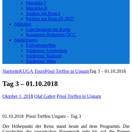
Marokko I
Marokko II
Sizilien mit Rom I
Sizilien mit Rom 05-2025
Südosten
Griechenland mit Korfu
Rumänien-Bulgarien ÖCC
Städtetouren
Frühjahrstreffen
Städtetour Amsterdam
Städtetour Mailand
Städtetour Wien
Startseite
KUGA Tours
Pössl Treffen in Ungarn
Tag 3 – 01.10.2018
Tag 3 – 01.10.2018
Oktober 1, 2018
Olaf Gafert
Pössl Treffen in Ungarn
01.10.2018 Pössl Treffen Ungarn – Tag 3
Der Höhepunkt der Reise stand heute auf dem Programm. Die
Geschichte der ungarischen Hauptstadt geht bis auf die Römer