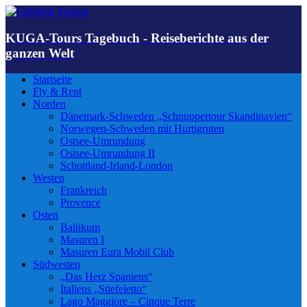
KUGA-Tours Tagebuch - Reiseberichte aus der
ganzen Welt
Startseite
Fly & Rent
Norden
Dänemark-Schweden „Schnuppertour Skandinavien“
Norwegen-Schweden mit Hurtigruten
Ostsee-Umrundung
Ostsee-Umrundung II
Schottland-Irland-London
Westen
Frankreich
Provence
Osten
Baltikum
Masuren I
Masuren Eura Mobil Club
Südwesten
„Das Herz Spaniens“
Italiens „Stiefeletto“
Lago Maggiore – Cinque Terre