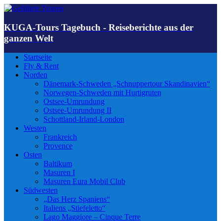
KUGA-Tours Tagebuch - Reiseberichte aus der
ganzen Welt
Startseite
Fly & Rent
Norden
Dänemark-Schweden „Schnuppertour Skandinavien“
Norwegen-Schweden mit Hurtigruten
Ostsee-Umrundung
Ostsee-Umrundung II
Schottland-Irland-London
Westen
Frankreich
Provence
Osten
Baltikum
Masuren I
Masuren Eura Mobil Club
Südwesten
„Das Herz Spaniens“
Italiens „Stiefeletto“
Lago Maggiore – Cinque Terre