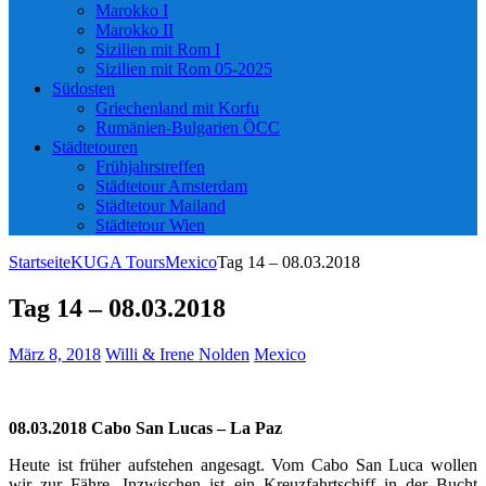
Marokko I
Marokko II
Sizilien mit Rom I
Sizilien mit Rom 05-2025
Südosten
Griechenland mit Korfu
Rumänien-Bulgarien ÖCC
Städtetouren
Frühjahrstreffen
Städtetour Amsterdam
Städtetour Mailand
Städtetour Wien
Startseite
KUGA Tours
Mexico
Tag 14 – 08.03.2018
Tag 14 – 08.03.2018
März 8, 2018
Willi & Irene Nolden
Mexico
08.03.2018 Cabo San Lucas – La Paz
Heute ist früher aufstehen angesagt. Vom Cabo San Luca wollen
wir zur Fähre. Inzwischen ist ein Kreuzfahrtschiff in der Bucht