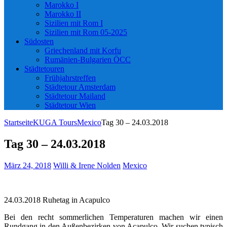
Marokko I
Marokko II
Sizilien mit Rom I
Sizilien mit Rom 05-2025
Südosten
Griechenland mit Korfu
Rumänien-Bulgarien ÖCC
Städtetouren
Frühjahrstreffen
Städtetour Amsterdam
Städtetour Mailand
Städtetour Wien
Startseite
KUGA Tours
Mexico
Tag 30 – 24.03.2018
Tag 30 – 24.03.2018
März 24, 2018
Willi & Irene Nolden
Mexico
24.03.2018 Ruhetag in Acapulco
Bei den recht sommerlichen Temperaturen machen wir einen
Rundgang in den Außenbezirken von Acapulco. Wir suchen typisch