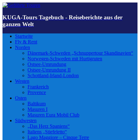
KUGA-Tours Tagebuch - Reiseberichte aus der
ganzen Welt
Startseite
Fly & Rent
Norden
Dänemark-Schweden „Schnuppertour Skandinavien“
Norwegen-Schweden mit Hurtigruten
Ostsee-Umrundung
Ostsee-Umrundung II
Schottland-Irland-London
Westen
Frankreich
Provence
Osten
Baltikum
Masuren I
Masuren Eura Mobil Club
Südwesten
„Das Herz Spaniens“
Italiens „Stiefeletto“
Lago Maggiore – Cinque Terre