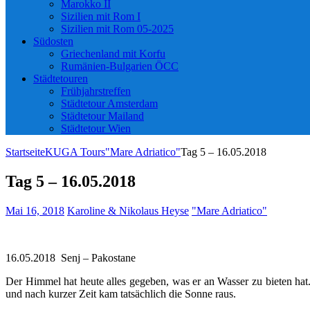
Marokko II
Sizilien mit Rom I
Sizilien mit Rom 05-2025
Südosten
Griechenland mit Korfu
Rumänien-Bulgarien ÖCC
Städtetouren
Frühjahrstreffen
Städtetour Amsterdam
Städtetour Mailand
Städtetour Wien
Startseite
KUGA Tours
"Mare Adriatico"
Tag 5 – 16.05.2018
Tag 5 – 16.05.2018
Mai 16, 2018
Karoline & Nikolaus Heyse
"Mare Adriatico"
16.05.2018 Senj – Pakostane
Der Himmel hat heute alles gegeben, was er an Wasser zu bieten hat
und nach kurzer Zeit kam tatsächlich die Sonne raus.