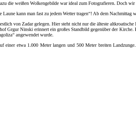
azu die weißen Wolkengebilde war ideal zum Fotografieren. Doch wir hat
e Laune kann man fast zu jedem Wetter tragen“! Ab dem Nachmittag wa
tlich von Zadar gelegen. Hier steht nicht nur die älteste altkroatisch
hof Grgur Ninski erinnert ein großes Standbild gegenüber der Kirche. E
Glagoliza“ angewendet wurde.
t auf einer etwa 1.000 Meter langen und 500 Meter breiten Landzunge