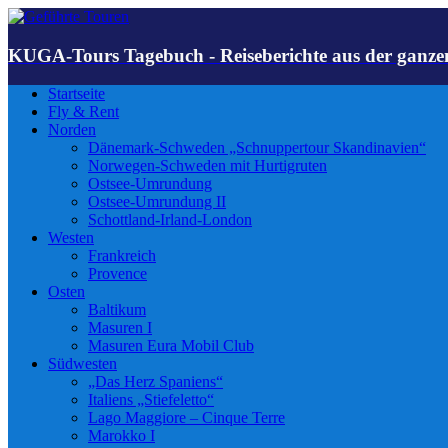
KUGA-Tours Tagebuch - Reiseberichte aus der ganze
Startseite
Fly & Rent
Norden
Dänemark-Schweden „Schnuppertour Skandinavien“
Norwegen-Schweden mit Hurtigruten
Ostsee-Umrundung
Ostsee-Umrundung II
Schottland-Irland-London
Westen
Frankreich
Provence
Osten
Baltikum
Masuren I
Masuren Eura Mobil Club
Südwesten
„Das Herz Spaniens“
Italiens „Stiefeletto“
Lago Maggiore – Cinque Terre
Marokko I