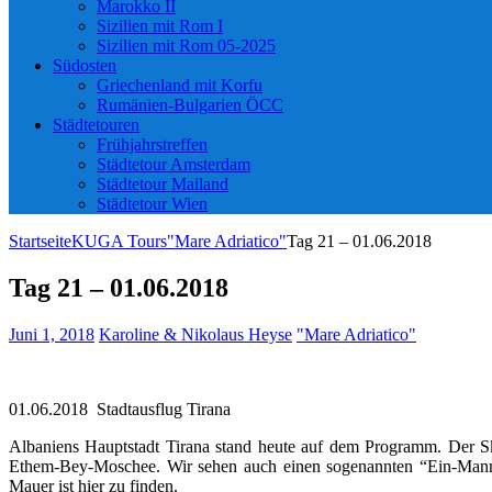
Marokko II
Sizilien mit Rom I
Sizilien mit Rom 05-2025
Südosten
Griechenland mit Korfu
Rumänien-Bulgarien ÖCC
Städtetouren
Frühjahrstreffen
Städtetour Amsterdam
Städtetour Mailand
Städtetour Wien
Startseite
KUGA Tours
"Mare Adriatico"
Tag 21 – 01.06.2018
Tag 21 – 01.06.2018
Juni 1, 2018
Karoline & Nikolaus Heyse
"Mare Adriatico"
01.06.2018 Stadtausflug Tirana
Albaniens Hauptstadt Tirana stand heute auf dem Programm. Der S
Ethem-Bey-Moschee. Wir sehen auch einen sogenannten “Ein-Mann -B
Mauer ist hier zu finden.