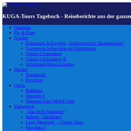
KUGA-Tours Tagebuch - Reiseberichte aus der ganze
Startseite
Fly & Rent
Norden
Dänemark-Schweden „Schnuppertour Skandinavien“
Norwegen-Schweden mit Hurtigruten
Ostsee-Umrundung
Ostsee-Umrundung II
Schottland-Irland-London
Westen
Frankreich
Provence
Osten
Baltikum
Masuren I
Masuren Eura Mobil Club
Südwesten
„Das Herz Spaniens“
Italiens „Stiefeletto“
Lago Maggiore – Cinque Terre
Marokko I