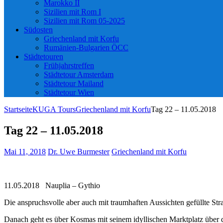
Marokko II
Sizilien mit Rom I
Sizilien mit Rom 05-2025
Südosten
Griechenland mit Korfu
Rumänien-Bulgarien ÖCC
Städtetouren
Frühjahrstreffen
Städtetour Amsterdam
Städtetour Mailand
Städtetour Wien
Startseite
KUGA Tours
Griechenland mit Korfu
Tag 22 – 11.05.2018
Tag 22 – 11.05.2018
Mai 11, 2018
Dr. Uwe Burmester
Griechenland mit Korfu
11.05.2018 Nauplia – Gythio
Die anspruchsvolle aber auch mit traumhaften Aussichten gefüllte Str
Danach geht es über Kosmas mit seinem idyllischen Marktplatz über