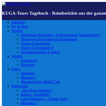
KUGA-Tours Tagebuch - Reiseberichte aus der ganze
Startseite
Fly & Rent
Norden
Dänemark-Schweden „Schnuppertour Skandinavien“
Norwegen-Schweden mit Hurtigruten
Ostsee-Umrundung
Ostsee-Umrundung II
Schottland-Irland-London
Westen
Frankreich
Provence
Osten
Baltikum
Masuren I
Masuren Eura Mobil Club
Südwesten
„Das Herz Spaniens“
Italiens „Stiefeletto“
Lago Maggiore – Cinque Terre
Marokko I