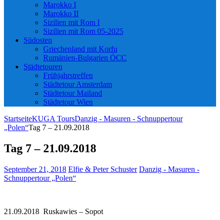
Marokko I
Marokko II
Sizilien mit Rom I
Sizilien mit Rom 05-2025
Südosten
Griechenland mit Korfu
Rumänien-Bulgarien ÖCC
Städtetouren
Frühjahrstreffen
Städtetour Amsterdam
Städtetour Mailand
Städtetour Wien
Startseite
KUGA Tours
Danzig - Masuren - Schnuppertour
„Polen“
Tag 7 – 21.09.2018
Tag 7 – 21.09.2018
September 21, 2018
Elfie & Peter Schuster
Danzig - Masuren -
Schnuppertour „Polen“
21.09.2018 Ruskawies – Sopot