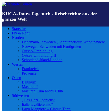
KUGA-Tours Tagebuch - Reiseberichte aus der
ganzen Welt
Startseite
Fly & Rent
Norden
Dänemark-Schweden „Schnuppertour Skandinavien“
Norwegen-Schweden mit Hurtigruten
Ostsee-Umrundung
Ostsee-Umrundung II
Schottland-Irland-London
Westen
Frankreich
Provence
Osten
Baltikum
Masuren I
Masuren Eura Mobil Club
Südwesten
„Das Herz Spaniens“
Italiens „Stiefeletto“
Lago Maggiore – Cinque Terre