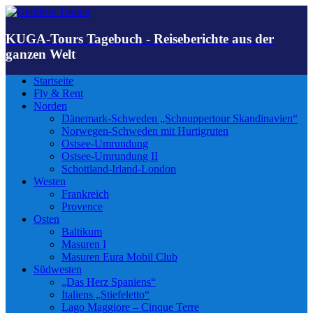
KUGA-Tours Tagebuch - Reiseberichte aus der
ganzen Welt
Startseite
Fly & Rent
Norden
Dänemark-Schweden „Schnuppertour Skandinavien“
Norwegen-Schweden mit Hurtigruten
Ostsee-Umrundung
Ostsee-Umrundung II
Schottland-Irland-London
Westen
Frankreich
Provence
Osten
Baltikum
Masuren I
Masuren Eura Mobil Club
Südwesten
„Das Herz Spaniens“
Italiens „Stiefeletto“
Lago Maggiore – Cinque Terre