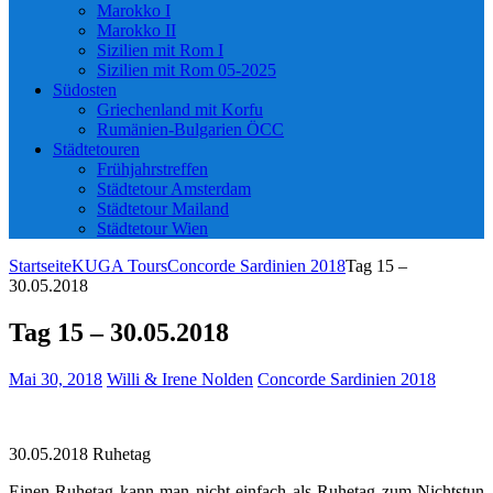
Marokko I
Marokko II
Sizilien mit Rom I
Sizilien mit Rom 05-2025
Südosten
Griechenland mit Korfu
Rumänien-Bulgarien ÖCC
Städtetouren
Frühjahrstreffen
Städtetour Amsterdam
Städtetour Mailand
Städtetour Wien
Startseite
KUGA Tours
Concorde Sardinien 2018
Tag 15 –
30.05.2018
Tag 15 – 30.05.2018
Mai 30, 2018
Willi & Irene Nolden
Concorde Sardinien 2018
30.05.2018 Ruhetag
Einen Ruhetag kann man nicht einfach als Ruhetag zum Nichtstun