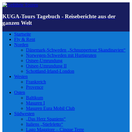
KUGA-Tours Tagebuch - Reiseberichte aus der
ganzen Welt
Startseite
Fly & Rent
Norden
Dänemark-Schweden „Schnuppertour Skandinavien“
Norwegen-Schweden mit Hurtigruten
Ostsee-Umrundung
Ostsee-Umrundung II
Schottland-Irland-London
Westen
Frankreich
Provence
Osten
Baltikum
Masuren I
Masuren Eura Mobil Club
Südwesten
„Das Herz Spaniens“
Italiens „Stiefeletto“
Lago Maggiore – Cinque Terre