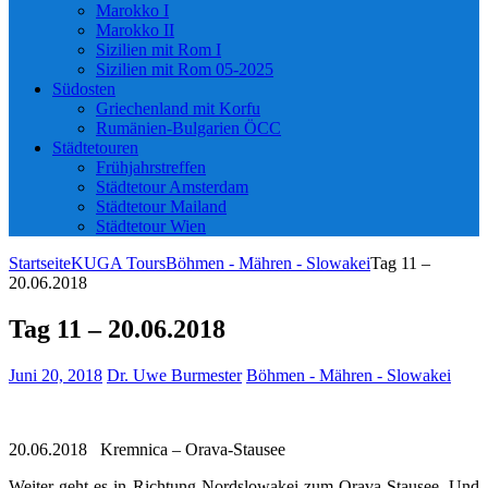
Marokko I
Marokko II
Sizilien mit Rom I
Sizilien mit Rom 05-2025
Südosten
Griechenland mit Korfu
Rumänien-Bulgarien ÖCC
Städtetouren
Frühjahrstreffen
Städtetour Amsterdam
Städtetour Mailand
Städtetour Wien
Startseite
KUGA Tours
Böhmen - Mähren - Slowakei
Tag 11 –
20.06.2018
Tag 11 – 20.06.2018
Juni 20, 2018
Dr. Uwe Burmester
Böhmen - Mähren - Slowakei
20.06.2018 Kremnica – Orava-Stausee
Weiter geht es in Richtung Nordslowakei zum Orava-Stausee. Und