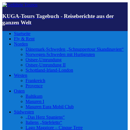
KUGA-Tours Tagebuch - Reiseberichte aus der
ganzen Welt
Startseite
Fly & Rent
Norden
Dänemark-Schweden „Schnuppertour Skandinavien“
Norwegen-Schweden mit Hurtigruten
Ostsee-Umrundung
Ostsee-Umrundung II
Schottland-Irland-London
Westen
Frankreich
Provence
Osten
Baltikum
Masuren I
Masuren Eura Mobil Club
Südwesten
„Das Herz Spaniens“
Italiens „Stiefeletto“
Lago Maggiore – Cinque Terre