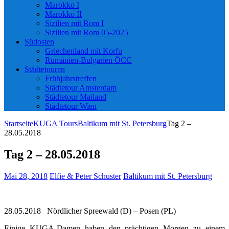
Marokko I
Marokko II
Sizilien mit Rom I
Sizilien mit Rom 05-2025
Südosten
Griechenland mit Korfu
Rumänien-Bulgarien ÖCC
Städtetouren
Frühjahrstreffen
Städtetour Amsterdam
Städtetour Mailand
Städtetour Wien
Startseite
KUGA Tours
Baltikum mit St. Petersburg
Tag 2 –
28.05.2018
Tag 2 – 28.05.2018
Mai 28, 2018
Elfie & Peter Schuster
Baltikum mit St. Petersburg
28.05.2018 Nördlicher Spreewald (D) – Posen (PL)
Einige KUGA-Damen haben den prächtigen Morgen zu einem