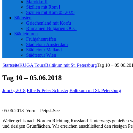
Marokko II
Sizilien mit Rom I
Sizilien mit Rom 05-2025
Südosten
Griechenland mit Korfu
Rumänien-Bulgarien ÖCC
Städtetouren
Frühjahrstreffen
Städtetour Amsterdam
Städtetour Mailand
Städtetour Wien
Startseite
KUGA Tours
Baltikum mit St. Petersburg
Tag 10 – 05.06.20
Tag 10 – 05.06.2018
Juni 6, 2018
Elfie & Peter Schuster
Baltikum mit St. Petersburg
05.06.2018 Voru – Peipsi-See
Weiter gehts nach Norden Richtung Russland. Unterwegs genießen wir
und riesigen Grünflächen. Wir erreichen anschließend den riesigen P