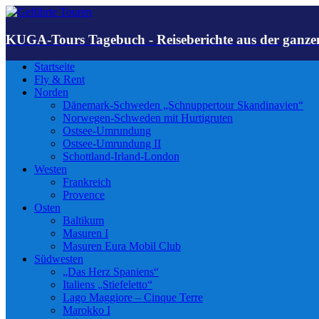
KUGA-Tours Tagebuch - Reiseberichte aus der ganze
Startseite
Fly & Rent
Norden
Dänemark-Schweden „Schnuppertour Skandinavien“
Norwegen-Schweden mit Hurtigruten
Ostsee-Umrundung
Ostsee-Umrundung II
Schottland-Irland-London
Westen
Frankreich
Provence
Osten
Baltikum
Masuren I
Masuren Eura Mobil Club
Südwesten
„Das Herz Spaniens“
Italiens „Stiefeletto“
Lago Maggiore – Cinque Terre
Marokko I