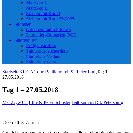
Marokko I
Marokko II
Sizilien mit Rom I
Sizilien mit Rom 05-2025
Südosten
Griechenland mit Korfu
Rumänien-Bulgarien ÖCC
Städtetouren
Frühjahrstreffen
Städtetour Amsterdam
Städtetour Mailand
Städtetour Wien
Startseite
KUGA Tours
Baltikum mit St. Petersburg
Tag 1 –
27.05.2018
Tag 1 – 27.05.2018
Mai 27, 2018
Elfie & Peter Schuster
Baltikum mit St. Petersburg
26.05.2018 Anreise
Gut ist’s gangen, nix ist gschehn – alle sind wohlbehalten und