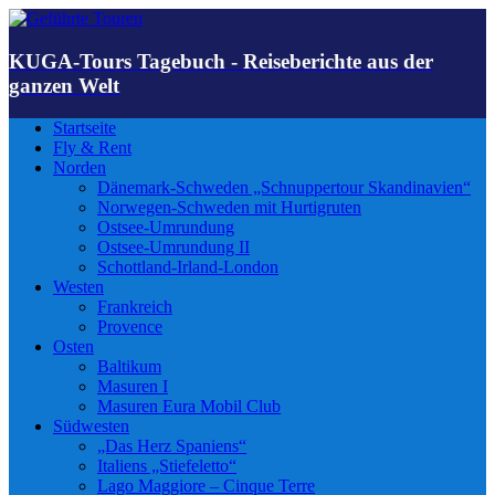
KUGA-Tours Tagebuch - Reiseberichte aus der
ganzen Welt
Startseite
Fly & Rent
Norden
Dänemark-Schweden „Schnuppertour Skandinavien“
Norwegen-Schweden mit Hurtigruten
Ostsee-Umrundung
Ostsee-Umrundung II
Schottland-Irland-London
Westen
Frankreich
Provence
Osten
Baltikum
Masuren I
Masuren Eura Mobil Club
Südwesten
„Das Herz Spaniens“
Italiens „Stiefeletto“
Lago Maggiore – Cinque Terre