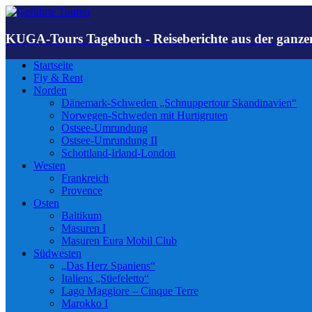
KUGA-Tours Tagebuch - Reiseberichte aus der ganze
Startseite
Fly & Rent
Norden
Dänemark-Schweden „Schnuppertour Skandinavien“
Norwegen-Schweden mit Hurtigruten
Ostsee-Umrundung
Ostsee-Umrundung II
Schottland-Irland-London
Westen
Frankreich
Provence
Osten
Baltikum
Masuren I
Masuren Eura Mobil Club
Südwesten
„Das Herz Spaniens“
Italiens „Stiefeletto“
Lago Maggiore – Cinque Terre
Marokko I