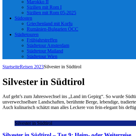
Marokko II
Sizilien mit Rom I
Sizilien mit Rom 05-2025
Südosten
Griechenland mit Korfu
Rumänien-Bulgarien ÖCC
Städtetouren
Frühjahrstreffen
Städtetour Amsterdam
Städtetour Mailand
Städtetour Wien
Startseite
Reisen 2023
Silvester in Südtirol
Silvester in Südtirol
Auf geht’s zum Jahreswechsel ins „Land im Gepirg“. So wurde Südtirol
unverwechselbare Landschaften, berühmte Berge, lebendige, tradiert
Auch kulinarisch schätzt man alles Leckere von fein-elegant bis def
Silvester in Südtirol
Silvester in Südtirol – Tag 9: Heim- oder Weiterreise