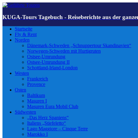
KUGA-Tours Tagebuch - Reiseberichte aus der ganze
Startseite
Fly & Rent
Norden
Dänemark-Schweden „Schnuppertour Skandinavien“
Norwegen-Schweden mit Hurtigruten
Ostsee-Umrundung
Ostsee-Umrundung II
Schottland-Irland-London
Westen
Frankreich
Provence
Osten
Baltikum
Masuren I
Masuren Eura Mobil Club
Südwesten
„Das Herz Spaniens“
Italiens „Stiefeletto“
Lago Maggiore – Cinque Terre
Marokko I